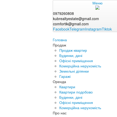
Меню
0979260808
kubrealtyestate@gmail.com
comfortik@gmail.com
Facebook
Telegram
Instagram
Tiktok
Головна
Продаж
Продаж квартир
Будинки, дачі
Офісні приміщення
Комерційна нерухомість
Земельні ділянки
Гаражі
Оренда
Квартири
Квартири подобово
Будинки, дачі
Офісні приміщення
Комерційна нерухомість
Про нас