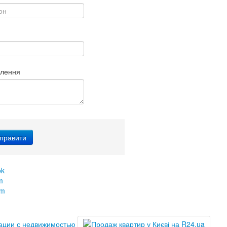
млення
ok
m
am