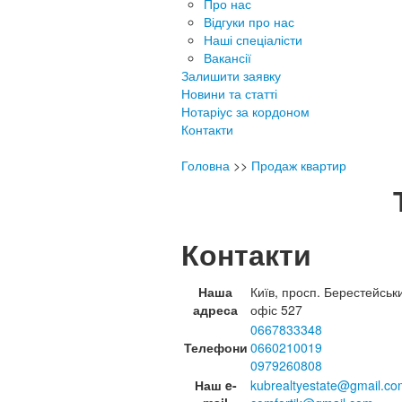
Про нас
Відгуки про нас
Наші спеціалісти
Вакансії
Залишити заявку
Новини та статті
Нотаріус за кордоном
Контакти
Головна
>>
Продаж квартир
Контакти
Наша
Київ, просп. Берестейськ
адреса
офіс 527
0667833348
Телефони
0660210019
0979260808
Наш e-
kubrealtyestate@gmail.co