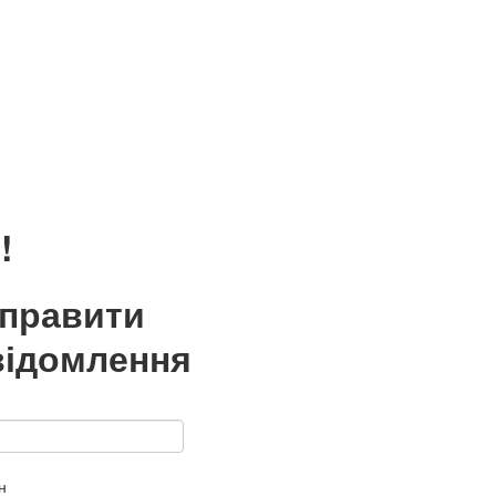
!
дправити
відомлення
н