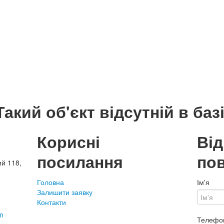
Такий об'єкт відсутній в базі
Корисні
Ві
посилання
по
ий 118,
Головна
Ім'я
Залишити заявку
Контакти
m
Телефо