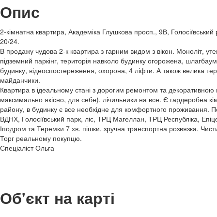
Опис
2-кімнатна квартира, Академіка Глушкова просп., 9В, Голосіївський
20/24.
В продажу чудова 2-к квартира з гарним видом з вікон. Моноліт, у
підземний паркінг, територія навколо будинку огорожена, шлагбаум 
будинку, відеоспостереження, охорона, 4 ліфти. А також велика терит
майданчики.
Квартира в ідеальному стані з дорогим ремонтом та декоративною
максимально якісно, для себе), лічильники на все. Є гардеробна к
району, в будинку є все необхідне для комфортного проживання. По
ВДНХ, Голосіївський парк, ліс, ТРЦ Магеллан, ТРЦ Республіка, Епіце
Іподром та Теремки 7 хв. пішки, зручна транспортна розвязка. Чис
Торг реальному покупцю.
Спеціаліст Ольга
Об'єкт на карті