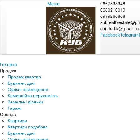
Меню
0667833348
0660210019
0979260808
kubrealtyestate@gm
comfortik@gmail.c
Facebook
Telegram
Головна
Продаж
Продаж квартир
Будинки, дачі
Офісні приміщення
Комерційна нерухомість
Земельні ділянки
Гаражі
Оренда
Квартири
Квартири подобово
Будинки, дачі
Офісні приміщення