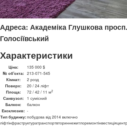
Адреса:
Академіка Глушкова просп.,
Голосіївський
Характеристики
Ціна:
135 000 $
№ об'єкта:
213-071-545
Кімнат:
2 розд
Поверх:
20 / 24 ліфт
2
Площа:
72 / 42 / 11 м
Санвузол:
1 сумісний
Балкон:
балкон
Ексклюзив:
-
Тип будинку:
побудова від 2014 включно
ліфт
інфраструктура
транспорт
вториннежитло
ремонт
інвестиція
цент