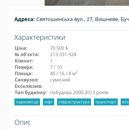
Адреса:
Святошинська вул., 27, Вишневе, Бу
Характеристики
Ціна:
70 500 $
№ об'єкта:
213-331-924
Кімнат:
1
Поверх:
7 / 10
2
Площа:
40 / 16 / 8 м
Санвузол:
сумісний
Ексклюзив:
-
Тип будинку:
побудова 2000-2013 років
паркомісце
ліфт
інфраструктура
транспорт
вт
Опис