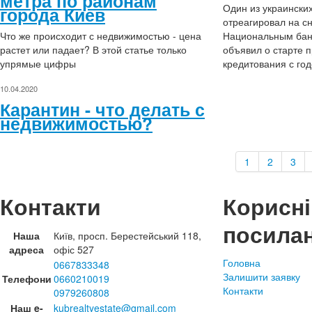
метра по районам
Один из украински
города Киев
отреагировал на с
Что же происходит с недвижимостью - цена
Национальным бан
растет или падает? В этой статье только
объявил о старте 
упрямые цифры
кредитования с год
10.04.2020
Карантин - что делать с
недвижимостью?
1
2
3
Контакти
Корисні
посила
Наша
Київ, просп. Берестейський 118,
адреса
офіс 527
Головна
0667833348
Залишити заявку
Телефони
0660210019
Контакти
0979260808
Наш e-
kubrealtyestate@gmail.com