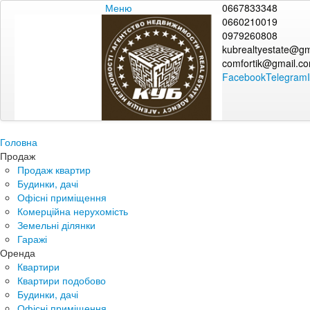
Меню
0667833348
0660210019
0979260808
kubrealtyestate@gm
comfortik@gmail.c
Facebook
Telegram
Головна
Продаж
Продаж квартир
Будинки, дачі
Офісні приміщення
Комерційна нерухомість
Земельні ділянки
Гаражі
Оренда
Квартири
Квартири подобово
Будинки, дачі
Офісні приміщення