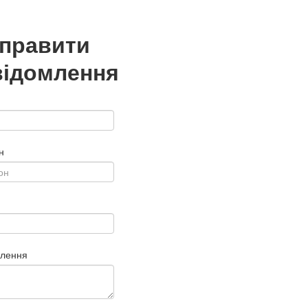
дправити
відомлення
н
млення