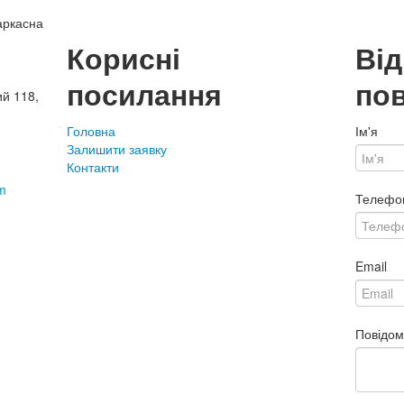
аркасна
Корисні
Ві
посилання
по
ий 118,
Головна
Ім'я
Залишити заявку
Контакти
m
Телефо
Email
Повідо