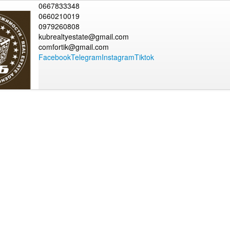
0667833348
0660210019
0979260808
kubrealtyestate@gmail.com
comfortik@gmail.com
Facebook
Telegram
Instagram
Tiktok