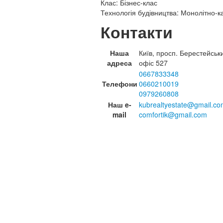
Клас:
Бізнес-клас
Технологія будівництва:
Монолітно-к
Контакти
Наша
Київ, просп. Берестейськ
адреса
офіс 527
0667833348
Телефони
0660210019
0979260808
Наш e-
kubrealtyestate@gmail.co
mail
comfortik@gmail.com