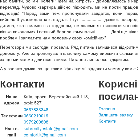
нас бачити, бо ми "колеги" Ідем на хитрість - домовляємось з н
перегляд. Чудово,квартира дійсно підходить, ми не проти працю
відповідь: "Перед вами теж пропонували завдаток, вони перші
вийшло.Шукаємодля клієнтадалі. І тут .................. дзвінок п
дитина, яка з мамою за кордоном, не знаємо як виписати чоловіка
кілька виконавчих і великий борг за комунальні............ Далі ще ц
проблем і заплатите нам половину своїх комісійних"
Переговори ми сьогодні провели. Ряд питань залишився відкритим
допомогу. Але запропонували власнику самому вирішити скільки в
за що ми маємо ділитися з ними. Питання лишилось відкритим.
А у вас яка думка, за що таким "фахівцям" віддавати частину коміс
Контакти
Корисні
посила
Наша
Київ, просп. Берестейський 118,
адреса
офіс 527
Головна
0667833348
Залишити заявку
Телефони
0660210019
Контакти
0979260808
Наш e-
kubrealtyestate@gmail.com
mail
comfortik@gmail.com