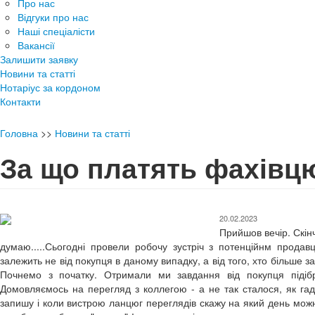
Про нас
Відгуки про нас
Наші спеціалісти
Вакансії
Залишити заявку
Новини та статті
Нотаріус за кордоном
Контакти
Головна
>>
Новини та статті
За що платять фахівцю
20.02.2023
Прийшов вечір. Скін
думаю.....Сьогодні провели робочу зустріч з потенційнм прода
залежить не від покупця в даному випадку, а від того, хто більше з
Почнемо з початку. Отримали ми завдання від покупця підібр
Домовляємось на перегляд з коллегою - а не так сталося, як гад
запишу і коли вистрою ланцюг переглядів скажу на який день можн