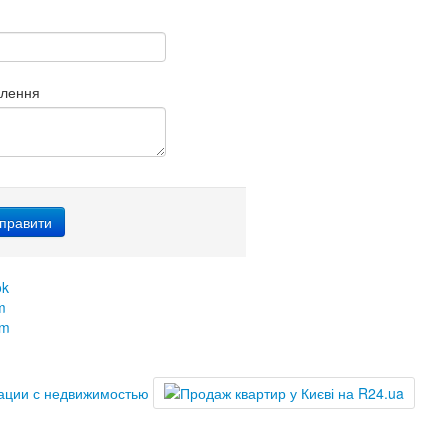
млення
ok
m
am