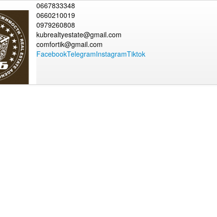
0667833348
0660210019
0979260808
kubrealtyestate@gmail.com
comfortik@gmail.com
Facebook
Telegram
Instagram
Tiktok