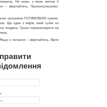
 лякаюча. Не знаю, з якою метою її
о – звертайтесь. Проконсультуємо.
татньою грошовою ГОТІВКОВОЮ сумою.
том. Ще один з міфів, який гуляє по
д на тиждень. Гроші перераховують на
емає.
 Якщо є питання – звертайтесь. Вірте
дправити
відомлення
н