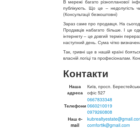
В мережі багато різнопланової інф
публікують. Що це – недолугість 
(Консультації безкоштовні)
Зараз саме про продавця. На сього
Продавців набагато більше. І це од
інтернету – це довгий термін перера
наступний день. Сума чітко визначен
Так, гривні ще в нашій країні боять
власній логіці та професіоналам. Кон
Контакти
Наша
Київ, просп. Берестейськ
адреса
офіс 527
0667833348
Телефони
0660210019
0979260808
Наш e-
kubrealtyestate@gmail.co
mail
comfortik@gmail.com