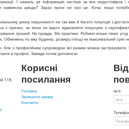
ормації. І нажаль ця інформація частіше за все недостовірна і
чи навмисна шкода? Зараз трохи не про це. Хоча, якщо потрібн
днішньому ринку нерухомості не так вже й багато покупців з дос
на з причин, за якою не варто відмовляти покупцям з сертифіка
хування грошей. Не правда. Ми практики. Робимо кілька таких уго
а. Обмежень по віку будинку, розміру площі чи максимальній сумі н
ся. Але з професійним супроводом всі ризики можна застрахувати.
такти в профілі. Завжди готові допомогти.
Корисні
Ві
посилання
по
ий 118,
Головна
Ім'я
Залишити заявку
Контакти
m
Телефо