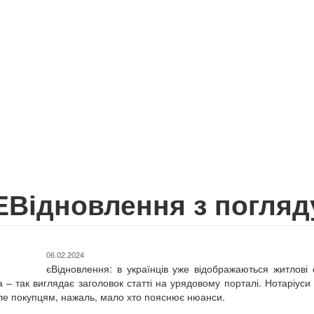
ЕВідновлення з погляд
06.02.2024
єВідновлення: в українців уже відображаються житлові с
а – так виглядає заголовок статті на урядовому порталі. Нотаріуси
ле покупцям, нажаль, мало хто пояснює нюанси.