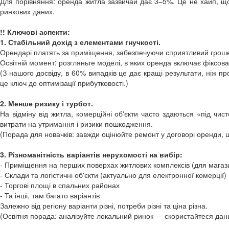
Для порівняння: оренда житла зазвичай дає 3–5%. Це не хайп, що
ринкових даних.
!! Ключові аспекти:
1. Стабільний дохід з елементами гнучкості.
Орендарі платять за приміщення, забезпечуючи сприятливий гроше
Освітній момент: розгляньте моделі, в яких оренда включає фіксова
(З нашого досвіду, в 60% випадків це дає кращі результати, ніж 
це ключ до оптимізації прибутковості.)
2. Менше ризику і турбот.
На відміну від житла, комерційні об'єкти часто здаються «під ч
витрати на утримання і ризики пошкодження.
(Порада для новачків: завжди оцінюйте ремонт у договорі оренди,
3. Різноманітність варіантів нерухомості на вибір:
- Приміщення на перших поверхах житлових комплексів (для магази
- Склади та логістичні об'єкти (актуально для електронної комерції)
- Торгові площі в спальних районах
- Та інші, там багато варіантів
Залежно від регіону варіанти різні, потреби різні та ціна різна.
(Освітня порада: аналізуйте локальний ринок — скористайтеся даним