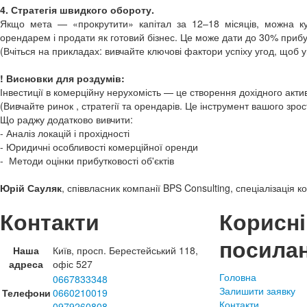
4. Стратегія швидкого обороту.
Якщо мета — «прокрутити» капітал за 12–18 місяців, можна купи
орендарем і продати як готовий бізнес. Це може дати до 30% прибут
(Вчіться на прикладах: вивчайте ключові фактори успіху угод, щоб 
! Висновки для роздумів:
Інвестиції в комерційну нерухомість — це створення дохідного актив
(Вивчайте ринок , стратегії та орендарів. Це інструмент вашого зро
Що раджу додатково вивчити:
- Аналіз локацій і прохідності
- Юридичні особливості комерційної оренди
- Методи оцінки прибутковості об'єктів
Юрій Сауляк
, співвласник компанії BPS Consulting, спеціалізація
Контакти
Корисні
посила
Наша
Київ, просп. Берестейський 118,
адреса
офіс 527
Головна
0667833348
Залишити заявку
Телефони
0660210019
Контакти
0979260808