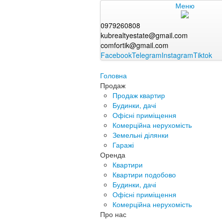
Меню
0979260808
kubrealtyestate@gmail.com
comfortik@gmail.com
Facebook
Telegram
Instagram
Tiktok
Головна
Продаж
Продаж квартир
Будинки, дачі
Офісні приміщення
Комерційна нерухомість
Земельні ділянки
Гаражі
Оренда
Квартири
Квартири подобово
Будинки, дачі
Офісні приміщення
Комерційна нерухомість
Про нас