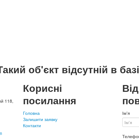
Такий об'єкт відсутній в базі
Корисні
Ві
посилання
по
ий 118,
Головна
Ім'я
Залишити заявку
Контакти
m
Телефо