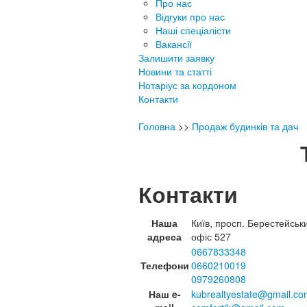
Про нас
Відгуки про нас
Наші спеціалісти
Вакансії
Залишити заявку
Новини та статті
Нотаріус за кордоном
Контакти
Головна
>>
Продаж будинків та дач
Контакти
Наша
Київ, просп. Берестейськ
адреса
офіс 527
0667833348
Телефони
0660210019
0979260808
Наш e-
kubrealtyestate@gmail.co