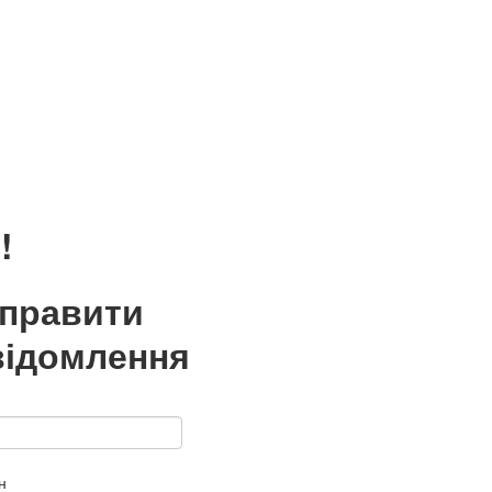
!
дправити
відомлення
н