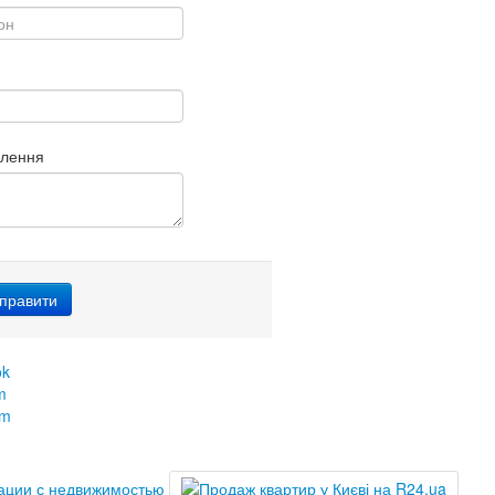
млення
ok
m
am