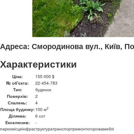
Адреса:
Смородинова вул., Київ, П
Характеристики
Ціна:
155 000 $
№ об'єкта:
22-454-783
Тип:
будинок
Поверхів:
2
Спалень:
4
2
Площа будинку:
100 м
Ділянка:
6 сот
Ексклюзив:
-
паркомісце
інфраструктура
транспорт
ремонт
огорожа
меблі