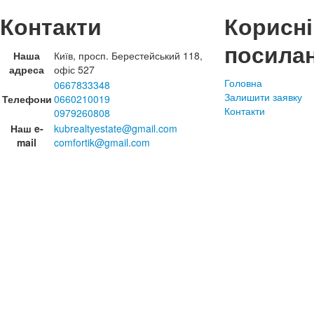
Контакти
Корисні
посила
Наша
Київ, просп. Берестейський 118,
адреса
офіс 527
Головна
0667833348
Залишити заявку
Телефони
0660210019
Контакти
0979260808
Наш e-
kubrealtyestate@gmail.com
mail
comfortik@gmail.com