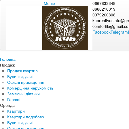
Меню
0667833348
0660210019
0979260808
kubrealtyestate@gm
comfortik@gmail.c
Facebook
Telegram
Головна
Продаж
Продаж квартир
Будинки, дачі
Офісні приміщення
Комерційна нерухомість
Земельні ділянки
Гаражі
Оренда
Квартири
Квартири подобово
Будинки, дачі
Офісні приміщення