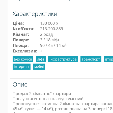
Характеристики
Ціна:
130 000 $
№ об'єкта:
213-200-889
Кімнат:
2 розд
Поверх:
3 / 18 ліфт
2
Площа:
90 / 45 / 14 м
Ексклюзив:
+
Без комісії
ліфт
інфраструктура
транспорт
вто
інтернет
меблі
Опис
Продаж 2-кімнатної квартири
Послуги агентства сплачує власник!
Пропонується затишна 2-кімнатна квартира зага
45 м², кухня — 14 м²), розташована на 3 поверсі 1