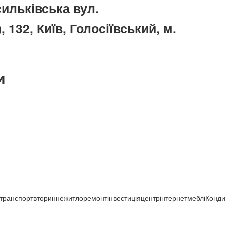
ильківська вул.
 132, Київ, Голосіївський, м.
и
транспорт
вториннежитло
ремонт
інвестиція
центр
інтернет
меблі
Конди