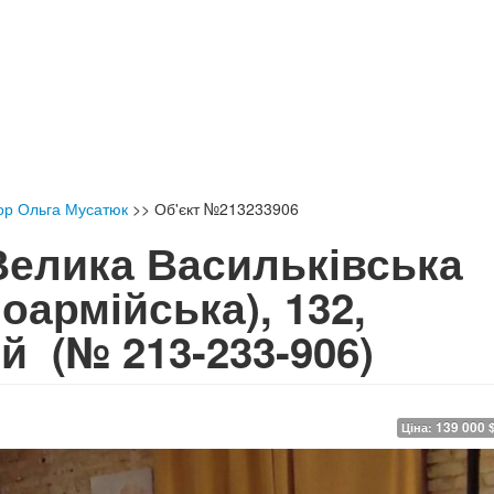
ор Ольга Мусатюк
>>
Об'єкт №213233906
 Велика Васильківська
оармійська), 132,
кий
(№ 213-233-906)
139 000 
Ціна: