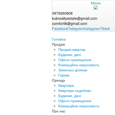
Меню
0979260808
kubrealtyestate@gmail.com
comfortik@gmail.com
Facebook
Telegram
Instagram
Tiktok
Головна
Продаж
Продаж квартир
Будинки, дачі
Офісні приміщення
Комерційна нерухомість
Земельні ділянки
Гаражі
Оренда
Квартири
Квартири подобово
Будинки, дачі
Офісні приміщення
Комерційна нерухомість
Про нас