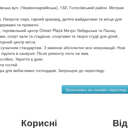
івська вул. (Червоноармійська), 132, Голосіївський район. Метраж
а. Напроти парк, гарний краєвид, дитячі майданчики та місце для
державні та приватні.
, торгівельний центр Ocean Plaza Метро Либідьська та Палац
ки, спорт зали та стадіони, спортивні та творчі студії для дітей,
ьтурний центр міста.
сучасним стандартам. З заміною абсолютно всіх комунікацій. Нові
підлога в санвузлі. Після ремонту ніхто не жив.
стійно. Укриття в домі.
та гостей.
ра для вибагливих господарів. Запрошую до перегляду.
Корисні
Ві