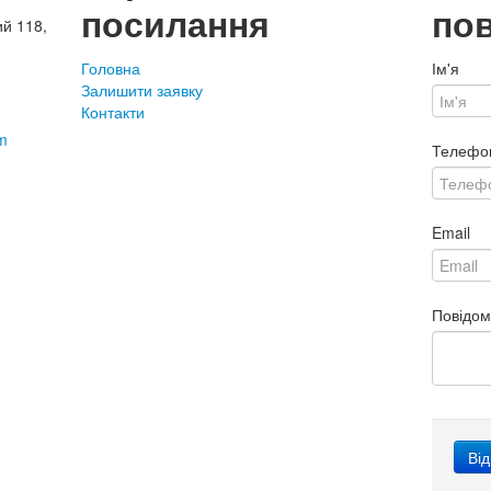
посилання
по
ий 118,
Головна
Ім'я
Залишити заявку
Контакти
m
Телефо
Email
Повідо