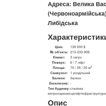
Адреса:
Велика Вас
(Червоноармійська),
Либідська
Характеристик
Ціна:
139 000 $
№ об'єкта:
213-233-906
Кімнат:
3 см/рз
Поверх:
6 / 7 ліфт
2
Площа:
70 / 35 / 20 м
Санвузол:
1 роздільний
Балкон:
балкон
Ексклюзив:
-
Тип будинку:
сталінка
метро
паркомісце
ліфт
інфраструктура
Опис