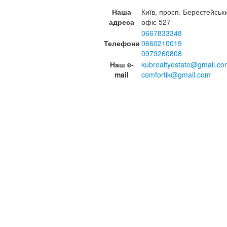
Наша
Київ, просп. Берестейськ
адреса
офіс 527
0667833348
Телефони
0660210019
0979260808
Наш e-
kubrealtyestate@gmail.co
mail
comfortik@gmail.com