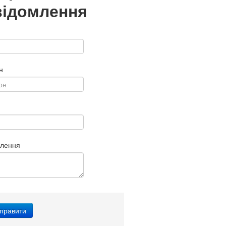
відомлення
н
млення