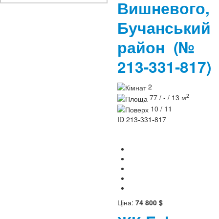
Вишневого,
Бучанський
район
(№
213-331-817)
2
2
77 / - / 13 м
10 / 11
ID
213-331-817
Ціна:
74 800 $