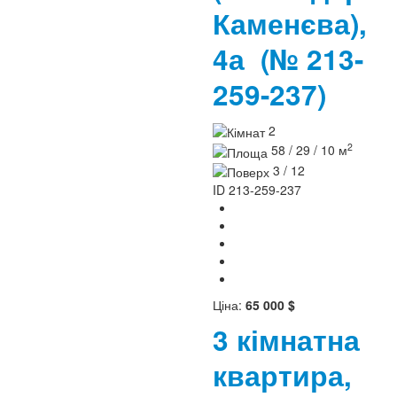
Каменєва),
4а
(№ 213-
259-237)
2
2
58 / 29 / 10 м
3 / 12
ID
213-259-237
Ціна:
65 000 $
3 кімнатна
квартира,