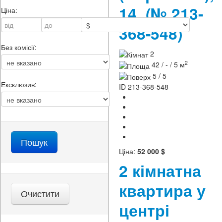
14
(№ 213-
Ціна:
368-548)
Без комісії:
2
2
42 / - / 5 м
5 / 5
Ексклюзив:
ID
213-368-548
Ціна:
52 000 $
2 кімнатна
квартира у
центрі