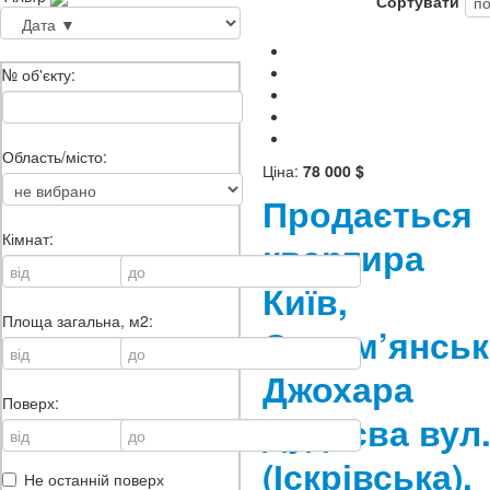
Сортувати
№ об'єкту:
Область/місто:
Ціна:
78 000 $
Продається
Кімнат:
квартира
Київ,
Площа загальна, м2:
Солом’янськ
Джохара
Поверх:
Дудаєва вул
(Іскрівська),
Не останній поверх