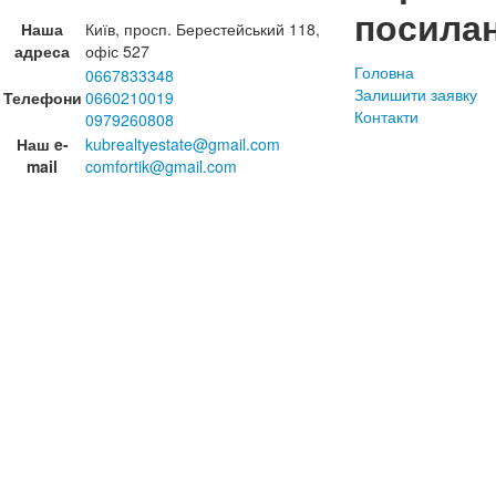
посила
Наша
Київ, просп. Берестейський 118,
адреса
офіс 527
Головна
0667833348
Залишити заявку
Телефони
0660210019
Контакти
0979260808
Наш e-
kubrealtyestate@gmail.com
mail
comfortik@gmail.com