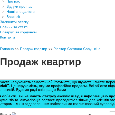
Про нас
Відгуки про нас
Наші спеціалісти
Вакансії
Залишити заявку
Новини та статті
Нотаріус за кордоном
Контакти
Головна
>>
Продаж квартир
>>
Ріелтор Світлана Савушкіна
Продаж квартир
каєте нерухомість самостійно? Розумієте, що шукаєте і вмієте пер
місії"
. Це нерухомість, яку ми професійно продаєм. Всі об"єкти підго
опозицій. Будемо раді співпраці з Вами
і об"єкти, які не мають статусу ексклюзиву, є інформацією пр
кументів та актуалізація вартості проводиться тільки для клієнтів а
елтором - ми із задоволенням забезпечимо кваліфікований супровід
Фільтр