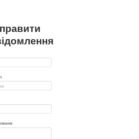
дправити
відомлення
н
млення