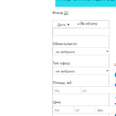
Фільтр
№ об'єкту:
Область/місто:
Тип офісу:
Площа, м2:
Ціна: