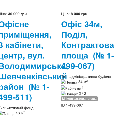
Ціна:
30 000 грн.
Ціна:
8 000 грн.
Офісне
Офіс 34м,
приміщення,
Поділ,
3 кабінети,
Контрактова
центр, вул.
площа
(№ 1-
Володимирська,
499-067)
Шевченківський
Тип:
адміністративна будівля
2
34 м
район
(№ 1-
1
2 / 2
499-511)
М
Контрактова площа
ID
1-499-067
Тип:
житловий фонд
2
46 м