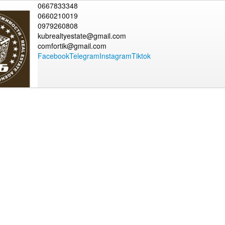
0667833348
0660210019
0979260808
kubrealtyestate@gmail.com
comfortik@gmail.com
Facebook
Telegram
Instagram
Tiktok