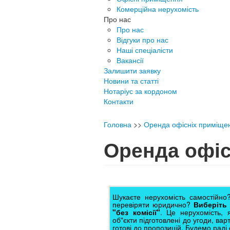
Комерційна нерухомість
Про нас
Про нас
Відгуки про нас
Наші спеціалісти
Вакансії
Залишити заявку
Новини та статті
Нотаріус за кордоном
Контакти
Головна
>>
Оренда офісніх приміще
Оренда офіс
Шукаєте нерухомість самостійно?
перевіряти юридично?
Виберіть 
"без комісії"
. Це нерухомість, 
об"єкти підготовлені до угоди, варт
готові до пропозицій. Будемо раді 