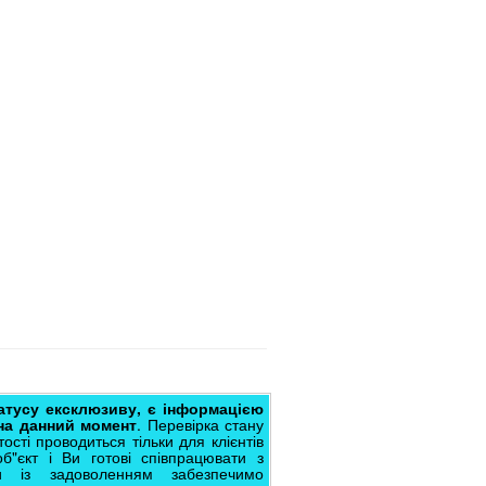
татусу ексклюзиву, є інформацією
 на данний момент
. Перевірка стану
ості проводиться тільки для клієнтів
об"єкт і Ви готові співпрацювати з
із задоволенням забезпечимо