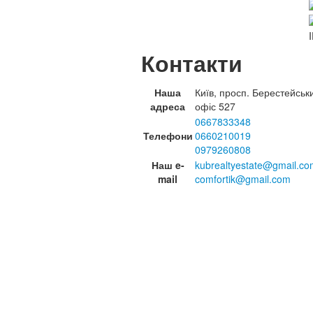
Контакти
Наша
Київ, просп. Берестейськ
адреса
офіс 527
0667833348
Телефони
0660210019
0979260808
Наш e-
kubrealtyestate@gmail.co
mail
comfortik@gmail.com