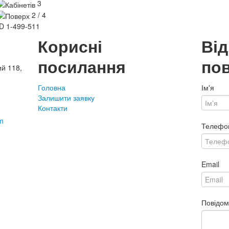
3
2 / 4
ID
1-499-511
Корисні
Ві
посилання
по
ий 118,
Головна
Ім'я
Залишити заявку
Контакти
m
Телефо
Email
Повідо