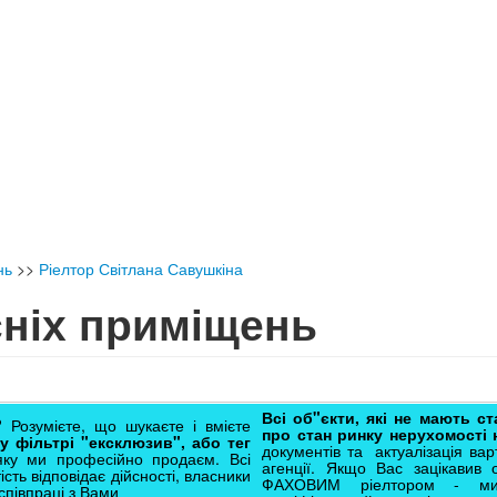
нь
>>
Ріелтор Світлана Савушкіна
ніх приміщень
Всі об"єкти, які не мають с
 Розумієте, що шукаєте і вмієте
про стан ринку нерухомості
у фільтрі "ексклюзив", або тег
документів та актуалізація варт
яку ми професійно продаєм. Всі
агенції. Якщо Вас зацікавив 
ість відповідає дійсності, власники
ФАХОВИМ ріелтором - ми 
співпраці з Вами