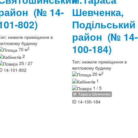
район
(№ 14-
Шевченка,
101-802)
Подільський
район
(№ 14-
Тип:
нежиле приміщення в
житловому будинку
100-184)
2
70 м
2
Тип:
нежиле приміщення в
25 / 27
житловому будинку
ID
14-101-802
2
20 м
1
1 / 5
М
Тараса Шевченка
ID
14-100-184