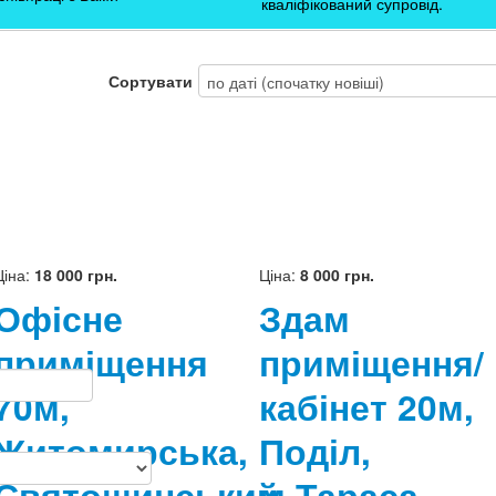
кваліфікований супровід.
Сортувати
Ціна:
18 000 грн.
Ціна:
8 000 грн.
Офісне
Здам
приміщення
приміщення/
70м,
кабінет 20м,
Житомирська,
Поділ,
Святошинський
м.Тараса