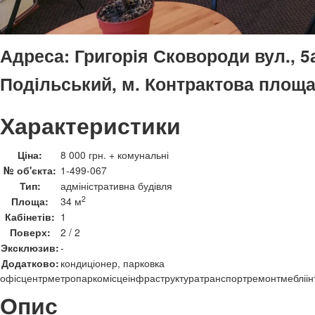
Адреса:
Григорія Сковороди вул., 5а
Подільський, м. Контрактова площ
Характеристики
Ціна:
8 000 грн. + комунальні
№ об'єкта:
1-499-067
Тип:
адміністративна будівля
2
Площа:
34 м
Кабінетів:
1
Поверх:
2 / 2
Эксклюзив:
-
Додатково:
кондиціонер, парковка
офіс
центр
метро
паркомісце
інфраструктура
транспорт
ремонт
меблі
і
Опис