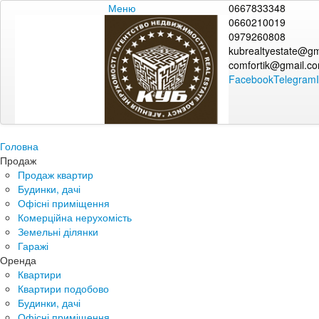
Меню
0667833348
0660210019
0979260808
kubrealtyestate@gm
comfortik@gmail.c
Facebook
Telegram
Головна
Продаж
Продаж квартир
Будинки, дачі
Офісні приміщення
Комерційна нерухомість
Земельні ділянки
Гаражі
Оренда
Квартири
Квартири подобово
Будинки, дачі
Офісні приміщення